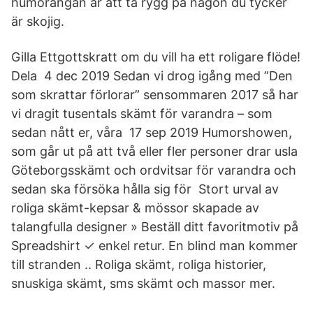
humorångan är att ta rygg på någon du tycker
är skojig.
Gilla Ettgottskratt om du vill ha ett roligare flöde!
Dela 4 dec 2019 Sedan vi drog igång med ”Den
som skrattar förlorar” sensommaren 2017 så har
vi dragit tusentals skämt för varandra – som
sedan nått er, våra 17 sep 2019 Humorshowen,
som går ut på att två eller fler personer drar usla
Göteborgsskämt och ordvitsar för varandra och
sedan ska försöka hålla sig för Stort urval av
roliga skämt-kepsar & mössor skapade av
talangfulla designer » Beställ ditt favoritmotiv på
Spreadshirt ✓ enkel retur. En blind man kommer
till stranden .. Roliga skämt, roliga historier,
snuskiga skämt, sms skämt och massor mer.